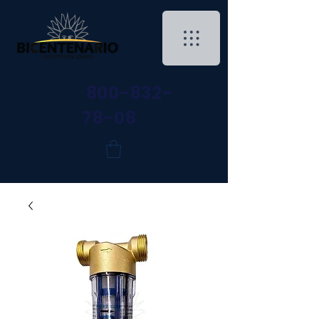
800-832-
78-08