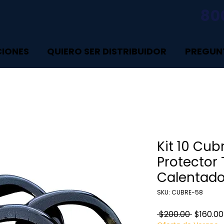
80
CIONES
QUIERO SER DISTRIBUIDOR
PREGUN
Kit 10 Cu
Protector
Calentado
SKU: CUBRE-58
Precio
 $200.00 
$160.00