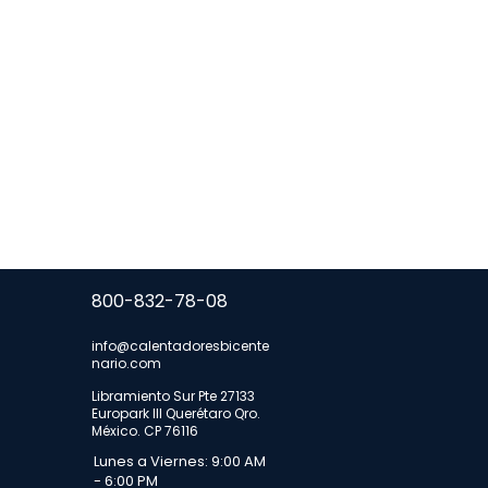
800-832-78-08
info@calentadoresbicente
nario.com
Libramiento Sur Pte 27133
Europark III Querétaro Qro.
México. CP 76116
Lunes a Viernes: 9:00 AM
- 6:00 PM