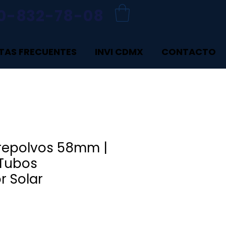
0-832-78-08
TAS FRECUENTES
INVI CDMX
CONTACTO
brepolvos 58mm |
 Tubos
r Solar
Precio