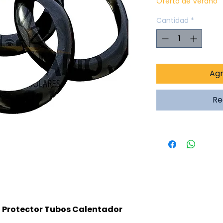
Oferta de Verano
Cantidad
*
Agr
Re
| Protector Tubos Calentador