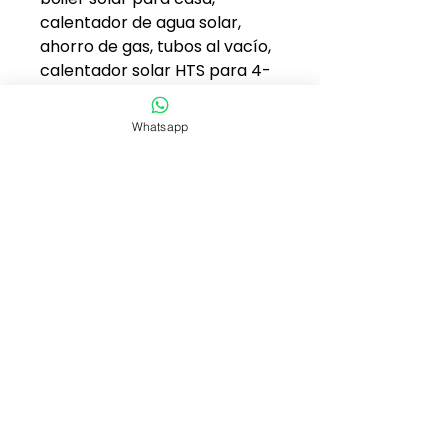
calentador de agua solar,
ahorro de gas, tubos al vacío,
calentador solar HTS para 4-
5 personas. Compra tu
calentador solar Bicentenario
Whatsapp
con garantía y envío a todo
México.
Inicio
Quiero ser Distribuidor
Preguntas Frecuentes
Invi/Hipoteca Verde
Contacto