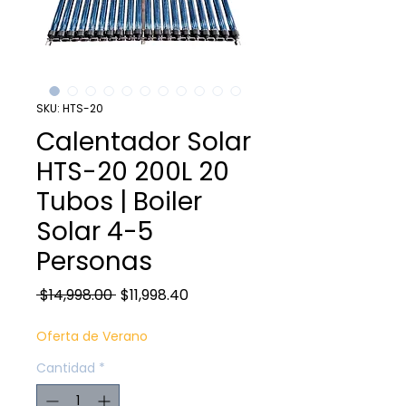
SKU: HTS-20
Calentador Solar
HTS-20 200L 20
Tubos | Boiler
Solar 4-5
Personas
Precio
Precio
 $14,998.00 
$11,998.40
de
Oferta de Verano
oferta
Cantidad
*